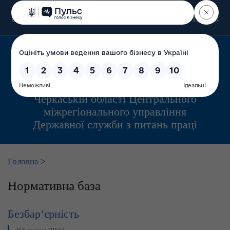
Пошук
Управління інспекційної діяльності у
Черкаській області Центрального
міжрегіонального управління
Державної служби з питань праці
Головна
>
Нормативна база
Безбар’єрність