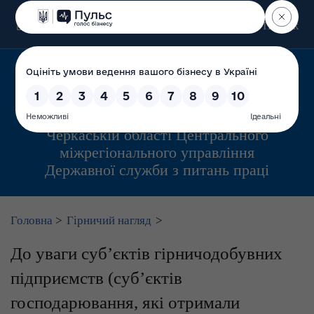
Пошук
Управління інспекційної діяльності у
Черкаській області Центрального
міжрегіонального управління
Державної служби з питань праці
Головна
>
Гірничий нагляд
>
До уваги суб’єктів гірничодобувних
підприємств (суб’єктів
господарювання, які отримали