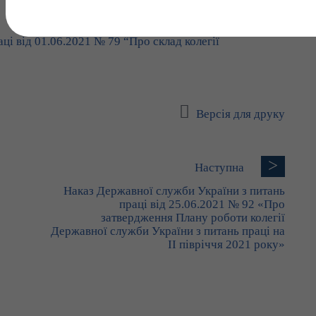
ці від 01.06.2021 № 79 “Про склад колегії
Версія для друку
>
Наступна
Наказ Державної служби України з питань
праці від 25.06.2021 № 92 «Про
затвердження Плану роботи колегії
Державної служби України з питань праці на
ІI півріччя 2021 року»