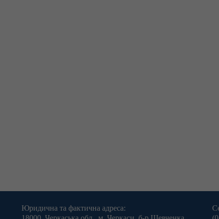
Юридична та фактична адреса:
С
18000, Черкаська обл., м. Черкаси, б-р Шевченка,
(0