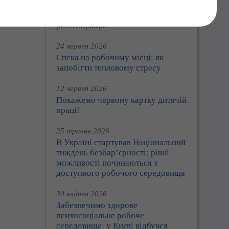
Праця360: Держпраці розширює
цифрові сервіси для працівників і
роботодавців
24 червня 2026
Спека на робочому місці: як
запобігти тепловому стресу
12 червня 2026
Покажемо червону картку дитячій
праці!
25 травня 2026
В Україні стартував Національний
тиждень безбар’єрності: рівні
можливості починаються з
доступного робочого середовища
30 квітня 2026
Забезпечимо здорове
психосоціальне робоче
середовище: у Києві відбувся