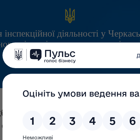
 інспекційної діяльності у Черкась
ого міжрегіонального управління
служби з питань праці
Інформація
Запитання/Відповіді
Громадянам
и України з питань праці ві
склад колегії Держпраці”