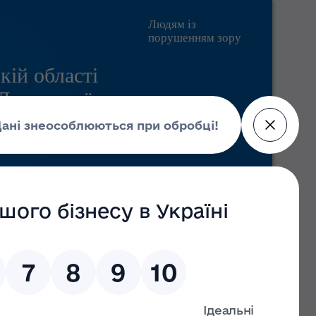
Людям із
порушенням зору
кій області
 Державної
Pratsia.in.ua
Контакти
Пошук
д
Головні новини
09 липня 2026