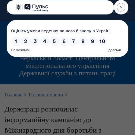
Пошук
Управління інспекційної діяльності у
Черкаській області Центрального
міжрегіонального управління
Державної служби з питань праці
Головна
>
Головні новини
>
Держпраці розпочинає
інформаційну кампанію до
Міжнародного дня боротьби з