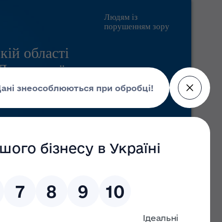
Людям із
порушенням зору
кій області
 Державної
Pratsia.in.ua
Контакти
Пошук
Новини
06 серпня 2026