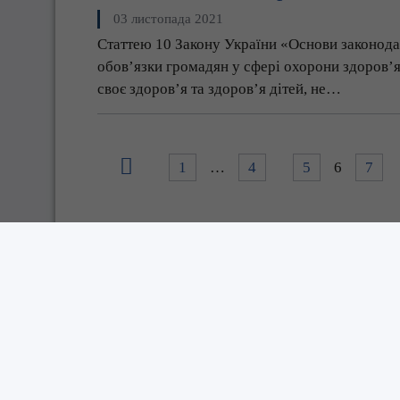
03 листопада 2021
Статтею 10 Закону України «Основи законода
обов’язки громадян у сфері охорони здоров’я
своє здоров’я та здоров’я дітей, не…
1
…
4
5
6
7
Управління інспекційної діяльності у
Черкаській області Центрального
міжрегіонального управління
Державної служби з питань праці
kv@dsp.gov.ua
Весь контент доступний за ліцензією
Creative Comm