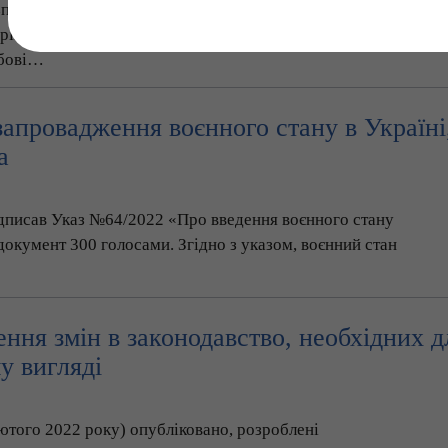
почала військове вторгнення в Україну. Своїми діями
в, норми загальнолюдської моралі і цінності життя.
мбові…
запровадження воєнного стану в Україні
а
дписав Указ №64/2022 «Про введення воєнного стану
документ 300 голосами. Згідно з указом, воєнний стан
ння змін в законодавство, необхідних д
у вигляді
ютого 2022 року) опубліковано, розроблені