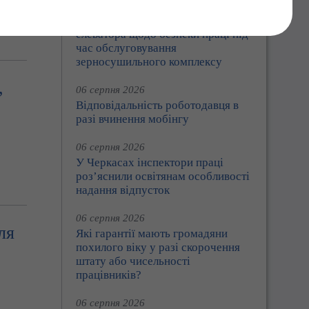
На Золотоніщині інспектори
проконсультували працівників
елеватора щодо безпеки праці під
час обслуговування
зерносушильного комплексу
,
06 серпня 2026
Відповідальність роботодавця в
разі вчинення мобінгу
06 серпня 2026
У Черкасах інспектори праці
роз’яснили освітянам особливості
надання відпусток
06 серпня 2026
ля
Які гарантії мають громадяни
похилого віку у разі скорочення
штату або чисельності
працівників?
06 серпня 2026