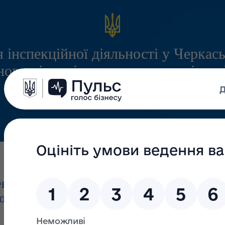
 інспекційної діяльності у Черкась
ого міжрегіонального управління
служби з питань праці
Інформація
Запитання/Відповіді
Громадянам
ння консультування працівників і
о стану