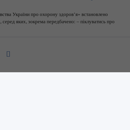
вства України про охорону здоров’я» встановлено
, серед яких, зокрема передбачено: – піклуватись про
Юридична та фактична адреса:
С
18000, Черкаська обл., м. Черкаси, б-р Шевченка,
(0
205, 3 поверх.
(0472) 33-68-64
ons Attribution 4.0 International license
, якщо не зазначено інше.