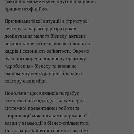
фактично майже кожен другий працівник
працює неофіційно.
Причинами такої ситуації є структура
сектору та характер розрахунків,
домінування малого бізнесу, активне
використання готівки, висока плинність
кадрів і сезонність зайнятості. Окремо
було обговорено поширену практику
«дроблення» бізнесу та вплив на
економічну конкуренцію тіньового
сектору економіки.
Подолання цих викликів потребує
комплексного підходу – насамперед
системної превентивної роботи та
координації між органами державної
влади у взаємодії з бізнес-спільнотою.
Легалізація зайнятості неможлива без