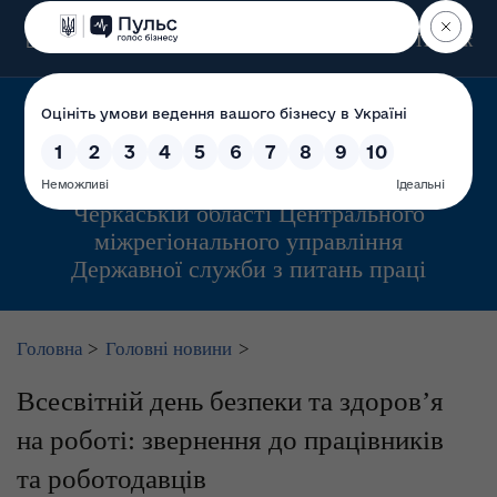
Пошук
Управління інспекційної діяльності у
Черкаській області Центрального
міжрегіонального управління
Державної служби з питань праці
Головна
>
Головні новини
>
Всесвітній день безпеки та здоров’я
на роботі: звернення до працівників
та роботодавців