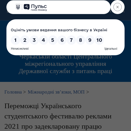
Пошук
Управління інспекційної діяльності у
Черкаській області Центрального
міжрегіонального управління
Державної служби з питань праці
Головна
>
Міжнародні зв’язки, МОП
>
Переможці Українського
студентського фестивалю реклами
2021 про задекларовану працю