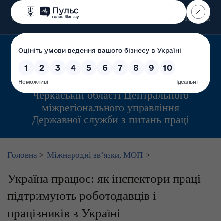
Пошук
Управління інспекційної діяльності у
Черкаській області Центрального
міжрегіонального управління
Державної служби з питань праці
Головна
>
Міжнародні зв’язки, МОП
>
Україна працює: як інспектори праці
підтримують роботодавців і
працівників в Україні