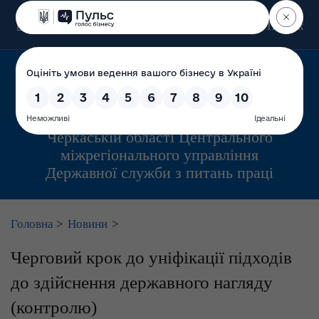
Пошук
Управління інспекційної діяльності у
Черкаській області Центрального
міжрегіонального управління
Державної служби з питань праці
Головна
>
Новини
>
Черговий крок до уніфікації підходів
до здійснення державного нагляду
(контролю)