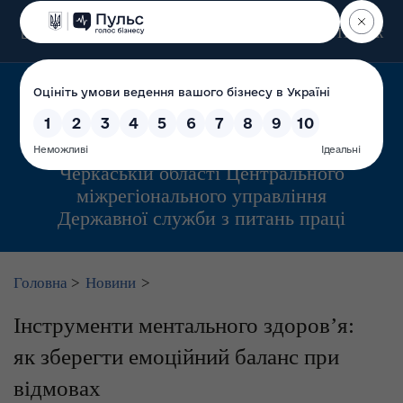
Пошук
Управління інспекційної діяльності у
Черкаській області Центрального
міжрегіонального управління
Державної служби з питань праці
Головна
>
Новини
>
Інструменти ментального здоров’я:
як зберегти емоційний баланс при
відмовах