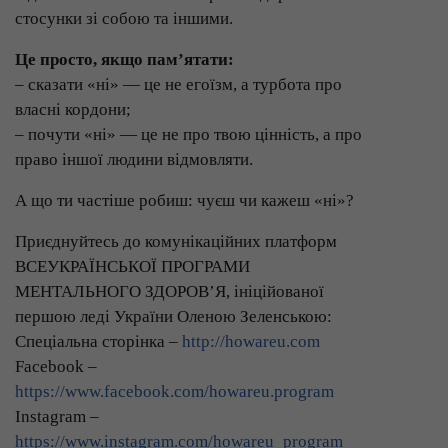
стосунки зі собою та іншими.
Це просто, якщо пам’ятати:
– сказати «ні» — це не егоїзм, а турбота про
власні кордони;
– почути «ні» — це не про твою цінність, а про
право іншої людини відмовляти.
А що ти частіше робиш: чуєш чи кажеш «ні»?
Приєднуйтесь до комунікаційних платформ
ВСЕУКРАЇНСЬКОЇ ПРОГРАМИ
МЕНТАЛЬНОГО ЗДОРОВ’Я, ініційованої
першою леді України Оленою Зеленською:
Спеціальна сторінка –
http://howareu.com
Facebook –
https://www.facebook.com/howareu.program
Instagram –
https://www.instagram.com/howareu_program