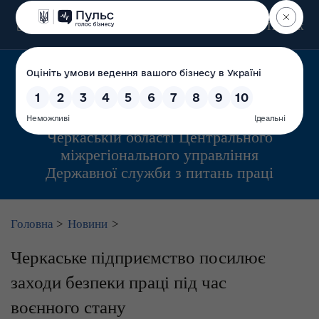
Пошук
Управління інспекційної діяльності у
Черкаській області Центрального
міжрегіонального управління
Державної служби з питань праці
Головна
>
Новини
>
Черкаське підприємство посилює
заходи безпеки праці під час
воєнного стану