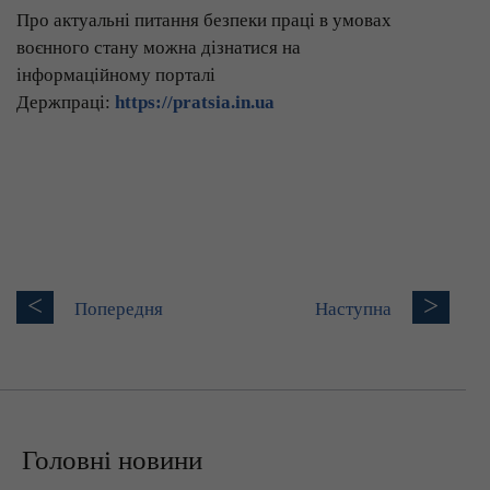
Про актуальні питання безпеки праці в умовах
воєнного стану можна дізнатися на
інформаційному порталі
Держпраці:
https://pratsia.in.ua
<
>
Попередня
Наступна
Головні новини