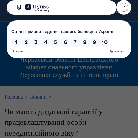
Пошук
Управління інспекційної діяльності у
Черкаській області Центрального
міжрегіонального управління
Державної служби з питань праці
Головна
>
Новини
>
Чи мають додаткові гарантії у
працевлаштуванні особи
передпенсійного віку?