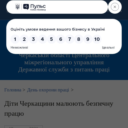
Пошук
Управління інспекційної діяльності у
Черкаській області Центрального
міжрегіонального управління
Державної служби з питань праці
Головна
>
День охорони праці
>
Діти Черкащини малюють безпечну
працю