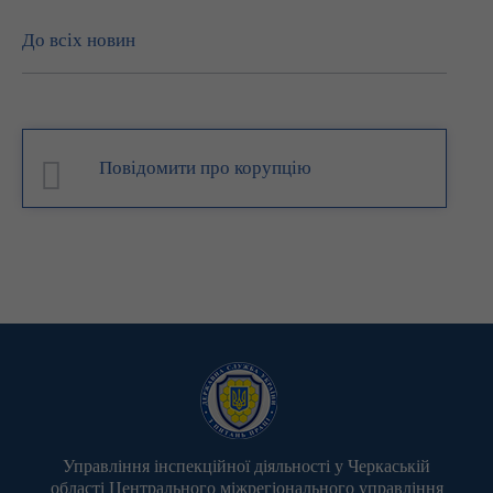
До всіх новин
Повідомити про корупцію
Управління інспекційної діяльності у Черкаській
області Центрального міжрегіонального управління