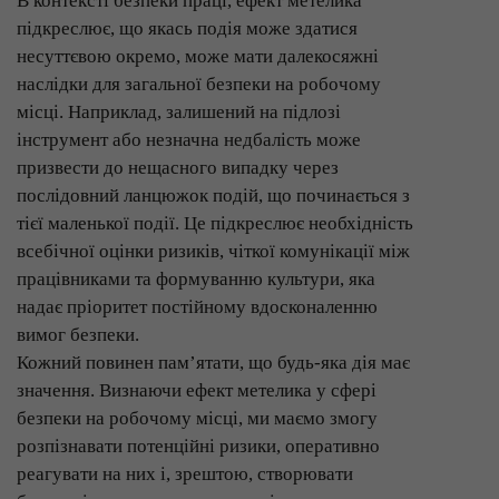
В контексті безпеки праці, ефект метелика
підкреслює, що якась подія може здатися
несуттєвою окремо, може мати далекосяжні
наслідки для загальної безпеки на робочому
місці. Наприклад, залишений на підлозі
інструмент або незначна недбалість може
призвести до нещасного випадку через
послідовний ланцюжок подій, що починається з
тієї маленької події. Це підкреслює необхідність
всебічної оцінки ризиків, чіткої комунікації між
працівниками та формуванню культури, яка
надає пріоритет постійному вдосконаленню
вимог безпеки.
Кожний повинен пам’ятати, що будь-яка дія має
значення. Визнаючи ефект метелика у сфері
безпеки на робочому місці, ми маємо змогу
розпізнавати потенційні ризики, оперативно
реагувати на них і, зрештою, створювати