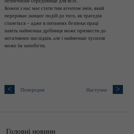
безпечніше середовище для всіх.
Кожен з нас має стати тим агентом змін, який
перериває ланцюг подій до того, як трагедія
станеться – адже в питаннях безпеки праці
навіть найменша дрібниця може призвести до
негативних наслідків, але і найменше зусилля
може їм запобігти.
<
>
Попередня
Наступна
Головні новини