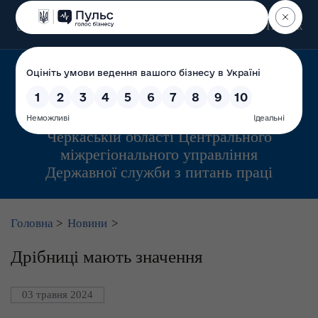
Пошук
Управління інспекційної діяльності у
Черкаській області Центрального
міжрегіонального управління
Державної служби з питань праці
Головна
>
Новини
>
Дрібниці мають значення
03 травня 2024