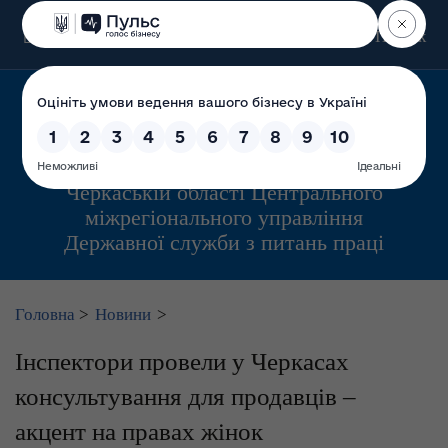
Пошук
Управління інспекційної діяльності у
Черкаській області Центрального
міжрегіонального управління
Державної служби з питань праці
Головна
>
Новини
>
Інспектори провели у Черкасах
консультування для продавців –
акцент на правах жінок