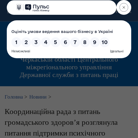
Пошук
Управління інспекційної діяльності у
Черкаській області Центрального
міжрегіонального управління
Державної служби з питань праці
Головна
>
Новини
>
Координаційна рада з питань
громадського здоров’я розглянула
питання підтримки психічного