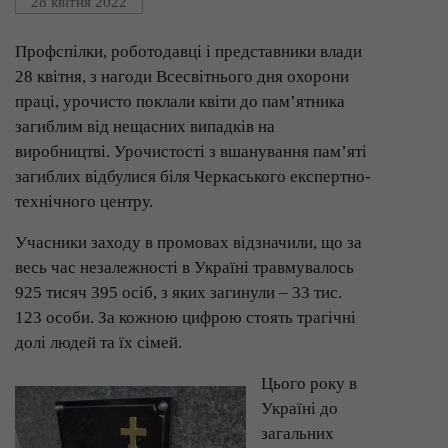
28 квітня 2022
Профспілки, роботодавці і представники влади
28 квітня, з нагоди Всесвітнього дня охорони
праці, урочисто поклали квіти до пам’ятника
загиблим від нещасних випадків на
виробництві. Урочистості з вшанування пам’яті
загиблих відбулися біля Черкаського експертно-
технічного центру.
Учасники заходу в промовах відзначили, що за
весь час незалежності в Україні травмувалось
925 тисяч 395 осіб, з яких загинули – 33 тис.
123 особи. За кожною цифрою стоять трагічні
долі людей та їх сімей.
Цього року в
Україні до
загальних