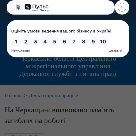
Пошук
Управління інспекційної діяльності у
Черкаській області Центрального
міжрегіонального управління
Державної служби з питань праці
Головна
>
День охорони праці
>
На Черкащині вшановано пам’ять
загиблих на роботі