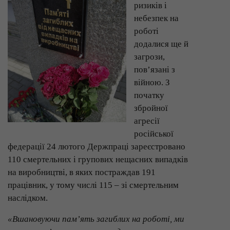
ризиків і
небезпек на
роботі
додалися ще й
загрози,
пов’язані з
війною. З
початку
збройної
агресії
російської
федерації 24 лютого Держпраці зареєстровано
110 смертельних і групових нещасних випадків
на виробництві, в яких постраждав 191
працівник, у тому числі 115 – зі смертельним
наслідком.
«Вшановуючи пам’ять загиблих на роботі, ми