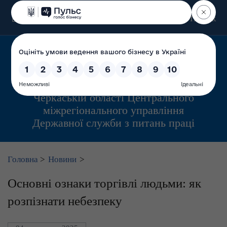
Пошук
Управління інспекційної діяльності у
Черкаській області Центрального
міжрегіонального управління
Державної служби з питань праці
Головна
>
Новини
>
Основні ознаки торгівлі людьми: як
розпізнати небезпеку