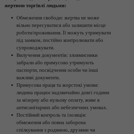
жертвою торгівлі людьми:
Обмеження свободи: жертва не може
вільно пересуватися або залишити місце
роботи/проживання. Її можуть утримувати
під замком, постійно контролювати або
супроводжувати.
Вилучення документів: зловмисники
забрали або примусово утримують
паспорти, посвідчення особи чи інші
важливі документи.
Примусова праця та жорстокі умови:
людина працює надзвичайно довгі години
за мізерну або нульову оплату, живе в
антисанітарних або небезпечних умовах.
Постійний контроль та ізоляція:
обмеження або повна заборона
спілкування з родиною, друзями чи