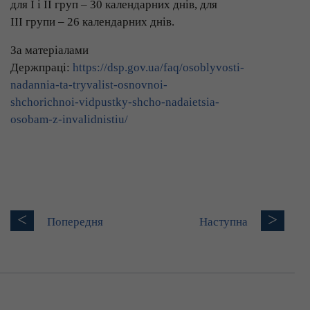
для I і II груп – 30 календарних днів, для
III групи – 26 календарних днів.
За матеріалами
Держпраці:
https://dsp.gov.ua/faq/osoblyvosti-
nadannia-ta-tryvalist-osnovnoi-
shchorichnoi-vidpustky-shcho-nadaietsia-
osobam-z-invalidnistiu/
<
>
Попередня
Наступна