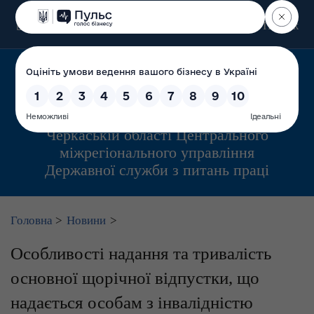
Пошук
Управління інспекційної діяльності у
Черкаській області Центрального
міжрегіонального управління
Державної служби з питань праці
Головна
>
Новини
>
Особливості надання та тривалість
основної щорічної відпустки, що
надається особам з інвалідністю