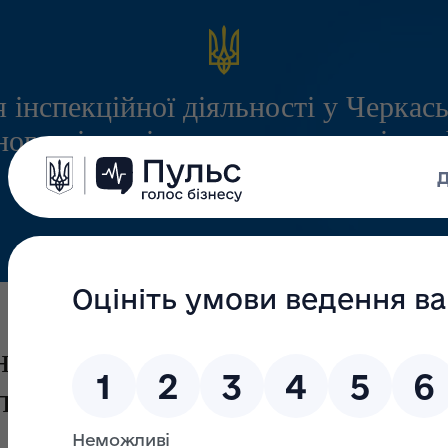
 інспекційної діяльності у Черкась
ого міжрегіонального управління
служби з питань праці
Інформація
Запитання/Відповіді
Громадянам
вникам Черкащини надано
ь працевлаштування