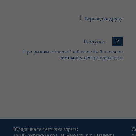
Версія для друку
>
Наступна
Про ризики «тіньової зайнятості» йшлося на
семінарі у центрі зайнятості
Юридична та фактична адреса:
С
18000, Черкаська обл., м. Черкаси, б-р Шевченка,
(0