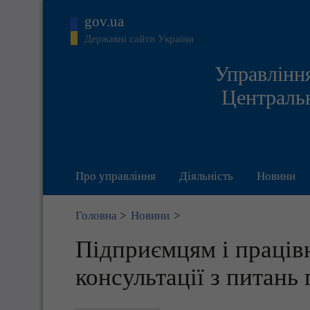
gov.ua
Державні сайти України
Управління
Центральн
Про управління
Діяльність
Новини
Головна
>
Новини
>
Підприємцям і праці
консультації з питан