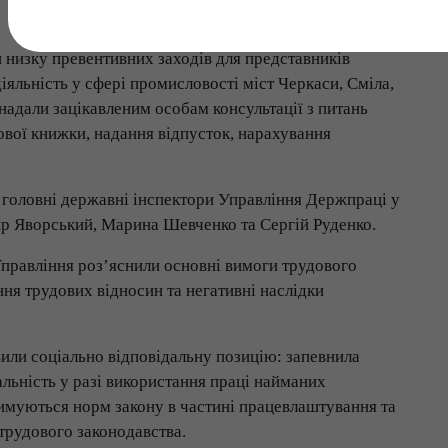
и низку превентивних заходів для представників
іяльність у сфері промисловості міст Черкаси, Сміла,
надали зацікавленим особам консультації з питань
вої книжки, надання відпусток, нарахування
 головні державні інспектори Управління Держпраці у
ир Яворський, Марина Шевченко та Сергій Руденко.
Управління роз’яснили основні вимоги трудового
ня трудових відносин та негативні наслідки
вили соціально відповідальну позицію: запевнила
альність у разі використання праці найманих
имуються норм закону в частині працевлаштування та
трудового законодавства.