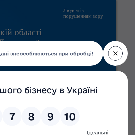
Людям із
порушенням зору
кій області
 Державної
Pratsia.in.ua
Контакти
Пошук
Головні новини
09 липня 2026