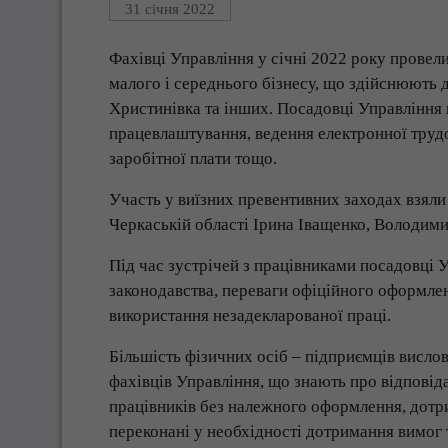
31 січня 2022
Фахівці Управління у січні 2022 року провел
малого і середнього бізнесу, що здійснюють д
Христинівка та інших. Посадовці Управління 
працевлаштування, ведення електронної трудо
заробітної плати тощо.
Участь у виїзних превентивних заходах взяли
Черкаській області Ірина Іващенко, Володим
Під час зустрічей з працівниками посадовці 
законодавства, переваги офіційного оформлен
використання незадекларованої праці.
Більшість фізичних осіб – підприємців висло
фахівців Управління, що знають про відповід
працівників без належного оформлення, дотр
переконані у необхідності дотримання вимог 