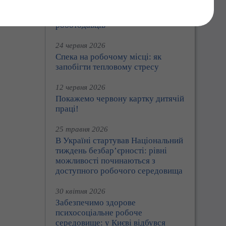
Праця360: Держпраці розширює
цифрові сервіси для працівників і
роботодавців
24 червня 2026
Спека на робочому місці: як
запобігти тепловому стресу
12 червня 2026
Покажемо червону картку дитячій
праці!
25 травня 2026
В Україні стартував Національний
тиждень безбар’єрності: рівні
можливості починаються з
доступного робочого середовища
30 квітня 2026
Забезпечимо здорове
психосоціальне робоче
середовище: у Києві відбувся