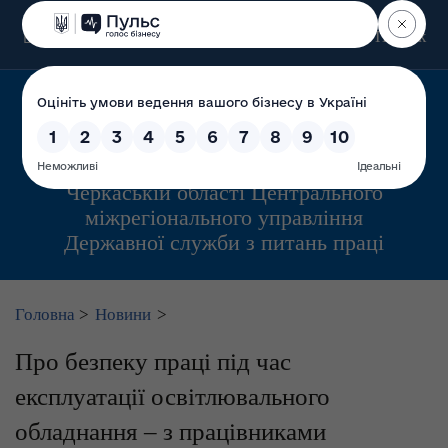
Пошук
Управління інспекційної діяльності у
Черкаській області Центрального
міжрегіонального управління
Державної служби з питань праці
Головна
>
Новини
>
Про безпеку праці під час
експлуатації освітлювального
обладнання – з працівниками