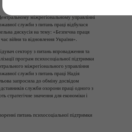
Центральному міжрегіональному управлінні
жавної служби з питань праці відбулася
ельна дискусія на тему: «Безпечна праця
 час війни та відновлення України».
ідувач сектору з питань впровадження та
лізації програм психосоціальної підтримки
нтрального міжрегіонального управління
жавної служби з питань праці Надія
льова запросила до обміну досвідом
дставників служби охорони праці одного з
ь стратегічне значення для економіки і
воренні питань психосоціальної підтримки