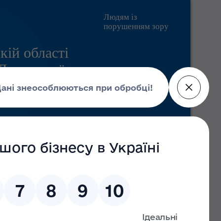
Людям із
порушенням зору
кій області
 Державної
Pratsia.in.ua
Контакти
Пошук
Головні новини
09 липня 2026