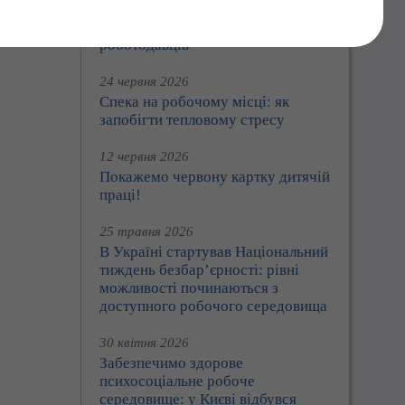
Праця360: Держпраці розширює
цифрові сервіси для працівників і
роботодавців
24 червня 2026
Спека на робочому місці: як
запобігти тепловому стресу
12 червня 2026
Покажемо червону картку дитячій
праці!
25 травня 2026
В Україні стартував Національний
тиждень безбар’єрності: рівні
можливості починаються з
доступного робочого середовища
30 квітня 2026
Забезпечимо здорове
психосоціальне робоче
середовище: у Києві відбувся