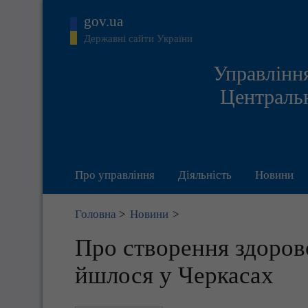
gov.ua
Державні сайти України
Управління
Центральн
Про управління
Діяльність
Новини
Головна
>
Новини
>
Про створення здоров
йшлося у Черкасах