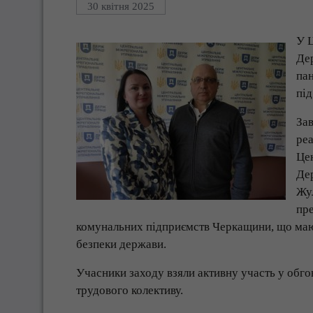
30 квітня 2025
У 
Дер
пан
під
Зав
реа
Це
Дер
Жу
пре
комунальних підприємств Черкащини, що мают
безпеки держави.
Учасники заходу взяли активну участь у обго
трудового колективу.