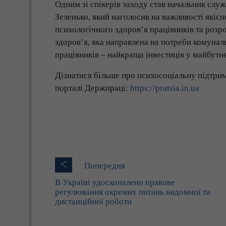
Одним зі спікерів заходу став начальник слу
Зеленько, який наголосив на важливості якіс
психологічного здоров’я працівників та роз
здоров’я, яка направлена на потреби комунал
працівників – найкраща інвестиція у майбутн
Дізнатися більше про психосоціальну підтри
порталі Держпраці:
https://pratsia.in.ua
<
Попередня
В Україні удосконалено правове
регулювання окремих питань надомної та
дистанційної роботи