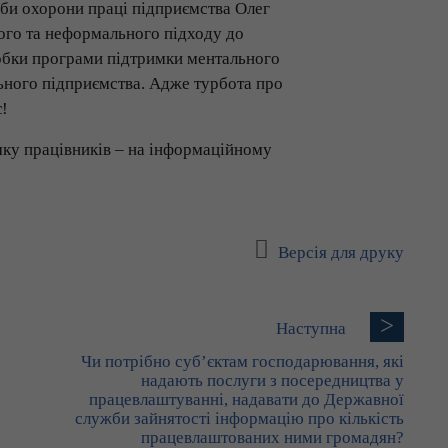
жби охорони праці підприємства Олег
ного та неформального підходу до
робки програми підтримки ментального
ьного підприємства. Адже турбота про
є!
мку працівників – на інформаційному
Версія для друку
>
Наступна
Чи потрібно суб’єктам господарювання, які
надають послуги з посередництва у
працевлаштуванні, надавати до Державної
служби зайнятості інформацію про кількість
працевлаштованих ними громадян?