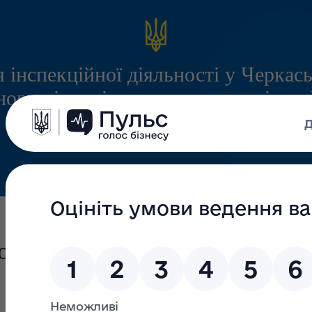
 інспекційної діяльності у Черкась
ого міжрегіонального управління
служби з питань праці
Інформація
Запитання/Відповіді
Громадянам
ого робочого середовища