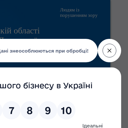
Людям із
порушенням зору
кій області
 Державної
Pratsia.in.ua
Контакти
Пошук
Головні новини
09 липня 2026