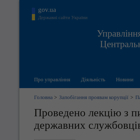
gov.ua
Державні сайти України
Управління
Центральн
Про управління
Діяльність
Новини
Головна
>
Запобігання проявам корупції
>
П
Проведено лекцію з пи
державних службовці