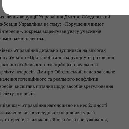
 виявлення корупції Управління Дмитро Ободовський
ужбовців Управління на тему: «Порушення вимог
інтересів», зокрема акцентував увагу учасників
вимог законодавства.
івець Управління детально зупинився на вимогах
ону України «Про запобігання корупції» та роз’яснив
актерні особливості потенційного і реального
флікту інтересів. Дмитро Ободовський надав загальне
начення потенційного та реального конфліктів
ересів, висвітлив питання щодо засобів врегулювання
флікту інтересів.
ацівникам Управління наголошено на необхідності
ідомлення безпосереднього керівника у разі
у інтересів, а також негайного його врегулювання,