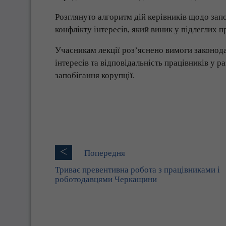
Розглянуто алгоритм дій керівників щодо зап
конфлікту інтересів, який виник у підлеглих п
Учасникам лекції роз’яснено вимоги законод
інтересів та відповідальність працівників у 
запобігання корупції.
<
Попередня
Триває превентивна робота з працівниками і
роботодавцями Черкащини