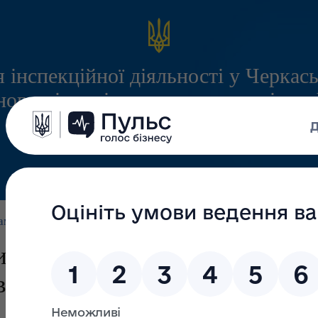
 інспекційної діяльності у Черкась
ого міжрегіонального управління
служби з питань праці
Інформація
Запитання/Відповіді
Громадянам
ам'ятки, Методичні рекомендації, Роз'яснення
>
тань протидії корупції для
в Управління