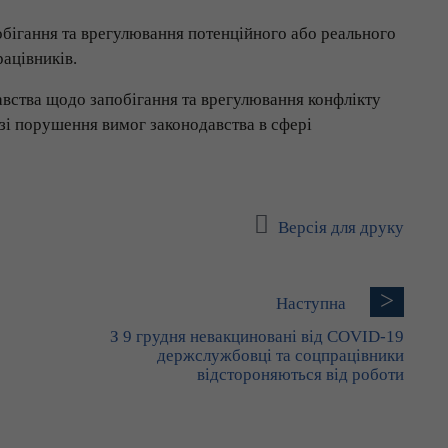
обігання та врегулювання потенційного або реального
рацівників.
авства щодо запобігання та врегулювання конфлікту
разі порушення вимог законодавства в сфері
Версія для друку
>
Наступна
З 9 грудня невакциновані від COVID-19
держслужбовці та соцпрацівники
відстороняються від роботи