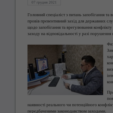
07 грудня 2021
Головний спеціаліст з питань запобігання та
провів превентивний захід для державних сл
щодо запобігання та врегулювання конфлікту 
заходу на відповідальності у разі порушення 
Фах
Зак
хар
кон
виз
інт
кон
Пр
пов
наявності реального чи потенційного конфлікт
передбаченими законодавством заходами.