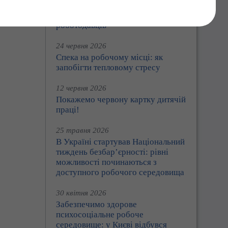
Праця360: Держпраці розширює
цифрові сервіси для працівників і
роботодавців
24 червня 2026
Спека на робочому місці: як
запобігти тепловому стресу
12 червня 2026
Покажемо червону картку дитячій
праці!
25 травня 2026
В Україні стартував Національний
тиждень безбар’єрності: рівні
можливості починаються з
доступного робочого середовища
30 квітня 2026
Забезпечимо здорове
психосоціальне робоче
середовище: у Києві відбувся