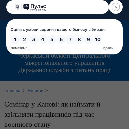
Пошук
Управління інспекційної діяльності у
Черкаській області Центрального
міжрегіонального управління
Державної служби з питань праці
Головна
>
Новини
>
Семінар у Каневі: як наймати й
звільняти працівників під час
воєнного стану