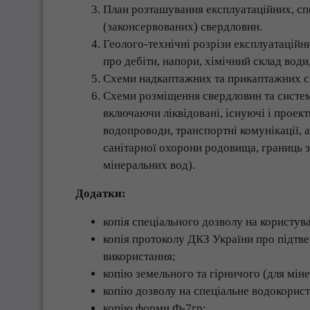
План розташування експлуатаційних, сп
(законсервованих) свердловин.
Геолого-технічні розрізи експлуатаційн
про дебіти, напори, хімічний склад води
Схеми надкаптажних та прикаптажних с
Схеми розміщення свердловин та систем 
включаючи ліквідовані, існуючі і проект
водопроводи, транспортні комунікації, 
санітарної охорони родовища, границь з
мінеральних вод).
Додатки:
копія спеціального дозволу на користув
копія протоколу ДКЗ України про підтве
використання;
копію земельного та гірничого (для міне
копію дозволу на спеціальне водокорис
копію форми Ф-7гр;