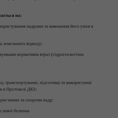
тається на:
 користування надрами та виконання його умов в
та земельного відводу;
хунками нормативів втрат (гідрогеологічно
ку, транспортуванні, підготовці та використанні
и в Протоколі ДКЗ;
ористанню та охорони надр;
слової безпеки.