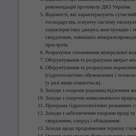
рекомендацій протоколу ДКЗ України.
Відомості, які характеризують сучасний
господарства, існуючу систему експлуа
характеристику джерел, конструкцію і т
свердловин, зовнішніх мінералопроводі
пристроїв.
Розрахунок споживання мінеральної вод
Обґрунтування та розрахунок витрат мін
Обґрунтування та розрахунок нормативів
(гідрогеологічно обумовлених і техноло
(у разі якщо планується).
Заходи з охорони родовищ підземних во
Заходи з охорони навколишнього приро
Програма гідрогеологічних режимних с
Заходи з забезпечення охорони праці та
свердловин, споруд і обладнання.
Заходи щодо продовження терміну служб
Окремі дані можуть бути наведені у вигля