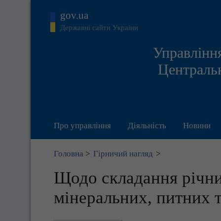
gov.ua
Державні сайти України
Управління
Центральн
Про управління
Діяльність
Новини
Головна
>
Гірничий нагляд
>
Щодо складання річни
мінеральних, питних 