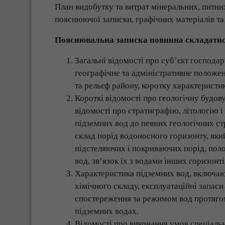
План видобутку та витрат мінеральних, питних
пояснюючої записки, графічних матеріалів та 
Пояснювальна записка повинна складатися
Загальні відомості про суб’єкт господа
географічне та адміністративне положе
та рельєф району, коротку характерист
Короткі відомості про геологічну будову
відомості про стратиграфію, літологію 
підземних вод до певних геологічних стр
склад порід водоносного горизонту, яки
підстеляючих і покриваючих порід, пол
вод, зв’язок їх з водами інших горизонт
Характеристика підземних вод, включаюч
хімічного складу, експлуатаційні запаси
спостереження за режимом вод протягом 
підземних водах.
Відомості про виконання умов спеціаль