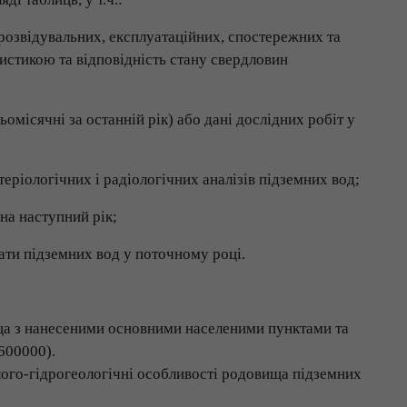
розвідувальних, експлуатаційних, спостережних та
истикою та відповідність стану свердловин
місячні за останній рік) або дані дослідних робіт у
теріологічних і радіологічних аналізів підземних вод;
 на наступний рік;
рати підземних вод у поточному році.
ща з нанесеними основними населеними пунктами та
600000).
олого-гідрогеологічні особливості родовища підземних