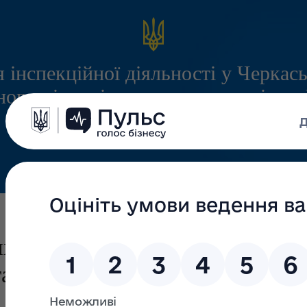
 інспекційної діяльності у Черкась
ого міжрегіонального управління
служби з питань праці
Інформація
Запитання/Відповіді
Громадянам
х Планів видобутку та витра
та технічних підземних вод