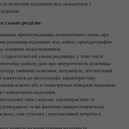
 та технічних підземних вод складається з
додатків.
 з таких розділів:
рювання, проектувальника технологічної схеми, про
ння родовища підземних вод, клімат, орогідрографію
ику основних водоспоживачів.
 і гідрогеологічні умови родовища, у тому числі
і тектоніку району, дані про приуроченість родовища
уктур, глибинні залягання, потужність, літологічний
й планується до експлуатації, характеристику
оження вільної або п’єзометричної поверхні підземних
ів і поверхневих водотоків.
и основні типи і коротку характеристику їх
 (затверджені та які фактично використовуються),
року, стан сучасної і перспективної потреби в
ного дозволу на користування надрами та