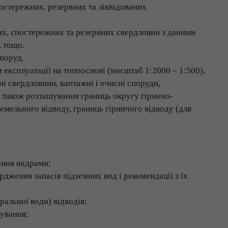
остережних, резервних та ліквідованих
их, спостережних та резервних свердловин з даними
, тощо.
поруд.
експлуатації на топооснові (масштаб 1:2000 – 1:500),
ні свердловини, каптажні і очисні споруди,
а також розташування границь округу гірничо-
емельного відводу, границь гірничого відводу (для
ання надрами;
рдження запасів підземних вод і рекомендації з їх
ральної води) відводів;
тування;