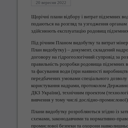
20 вересня 2022
Щорічні плани відбору і витрат підземних вод
подаються на розгляд та узгодження органам
здійснюють експлуатацію родовищ підземних
Під річним Планом видобутку та витрат мінера
План видобутку) – документ, складений надро
договору на гідрогеологічний супровід за ро
правильність розробки родовища підземних в
та фасування води (при наявності виробництв 
передбачених умовами спеціального дозволу
користування надрами, протоколом Державної 
ДКЗ України), технічним проектом (техноло
вивчення у тому числі дослідно-промислової) 
Плани видобутку розробляються згідно із з
схемами, законодавчими та нормативно-право
промислової безпеки та охорони навколишнь