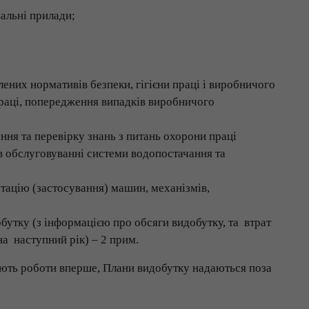
вальні прилади;
лених нормативів безпеки, гігієни праці і виробничого
раці, попередження випадків виробничого
ання та перевірку знань з питань охорони праці
 в обслуговуванні системи водопостачання та
атацію (застосування) машин, механізмів,
бутку (з інформацією про обсяги видобутку, та втрат
а наступний рік) – 2 прим.
ають роботи вперше, Плани видобутку надаються поза