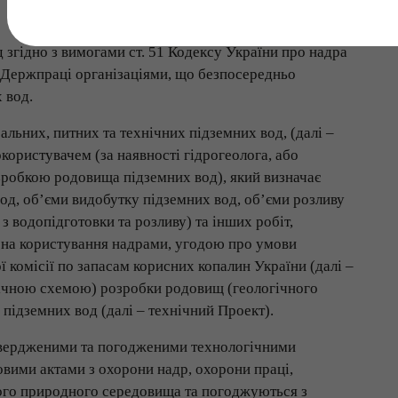
 згідно з вимогами ст. 51 Кодексу України про надра
 Держпраці організаціями, що безпосередньо
 вод.
льних, питних та технічних підземних вод, (далі –
користувачем (за наявності гідрогеолога, або
зробкою родовища підземних вод), який визначає
од, об’єми видобутку підземних вод, об’єми розливу
з водопідготовки та розливу) та інших робіт,
 на користування надрами, угодою про умови
комісії по запасам корисних копалин України (далі –
гічною схемою) розробки родовищ (геологічного
підземних вод (далі – технічний Проект).
атвердженими та погодженими технологічними
вими актами з охорони надр, охорони праці,
ого природного середовища та погоджуються з