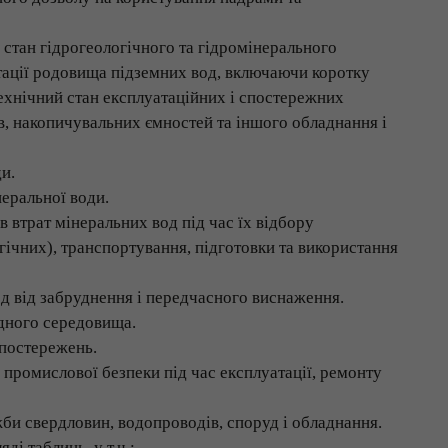
 стан гідрогеологічного та гідромінерального
тації родовища підземних вод, включаючи коротку
ехнічний стан експлуатаційних і спостережних
в, накопичувальних ємностей та іншого обладнання і
и.
еральної води.
 втрат мінеральних вод під час їх відбору
гічних), транспортування, підготовки та використання
д від забруднення і передчасного виснаження.
дного середовища.
постережень.
 промислової безпеки під час експлуатації, ремонту
и свердловин, водопроводів, споруд і обладнання.
ді таблиць, у т.ч.: