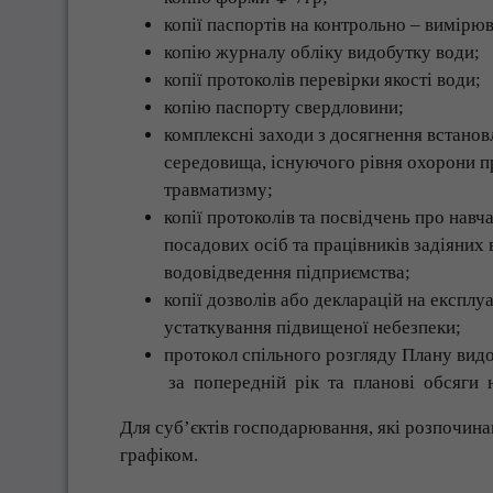
копії паспортів на контрольно – вимірю
копію журналу обліку видобутку води;
копії протоколів перевірки якості води;
копію паспорту свердловини;
комплексні заходи з досягнення встанов
середовища, існуючого рівня охорони п
травматизму;
копії протоколів та посвідчень про навч
посадових осіб та працівників задіяних
водовідведення підприємства;
копії дозволів або декларацій на експлу
устаткування підвищеної небезпеки;
протокол спільного розгляду Плану видо
за попередній рік та планові обсяги н
Для суб’єктів господарювання, які розпочин
графіком.