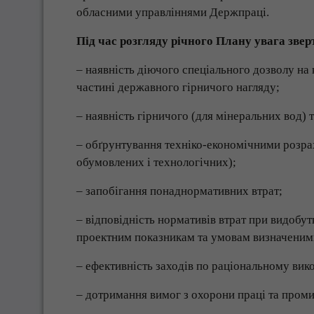
обласними управліннями Держпраці.
Під час розгляду річного Плану увага звер
– наявність діючого спеціального дозволу на
частині державного гірничого нагляду;
– наявність гірничого (для мінеральних вод) 
– обґрунтування техніко-економічними розра
обумовлених і технологічних);
– запобігання понаднормативних втрат;
– відповідність нормативів втрат при видобут
проектним показникам та умовам визначеним
– ефективність заходів по раціональному вик
– дотримання вимог з охорони праці та проми