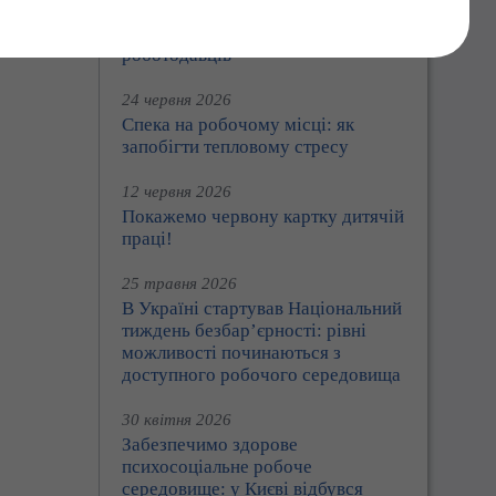
Праця360: Держпраці розширює
цифрові сервіси для працівників і
роботодавців
24 червня 2026
Спека на робочому місці: як
запобігти тепловому стресу
12 червня 2026
Покажемо червону картку дитячій
праці!
25 травня 2026
В Україні стартував Національний
тиждень безбар’єрності: рівні
можливості починаються з
доступного робочого середовища
30 квітня 2026
Забезпечимо здорове
психосоціальне робоче
середовище: у Києві відбувся