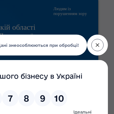
Людям із
порушенням зору
кій області
 Державної
Pratsia.in.ua
Контакти
Пошук
т
Головні новини
09 липня 2026