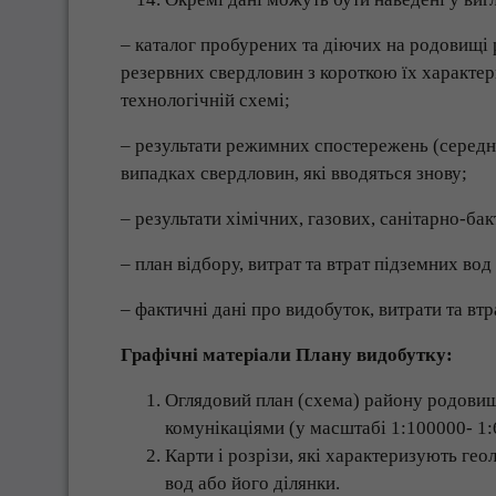
– каталог пробурених та діючих на родовищі 
резервних свердловин з короткою їх характер
технологічній схемі;
– результати режимних спостережень (середньо
випадках свердловин, які вводяться знову;
– результати хімічних, газових, санітарно-бак
– план відбору, витрат та втрат підземних вод
– фактичні дані про видобуток, витрати та вт
Графічні матеріали Плану видобутку:
Оглядовий план (схема) району родови
комунікаціями (у масштабі 1:100000- 1:
Карти і розрізи, які характеризують ге
вод або його ділянки.