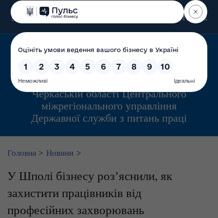
Пошук
Управління інспекційної діяльності у
Черкаській області Центрального
міжрегіонального управління
Державної служби з питань праці
Головна
>
Новини
>
У Шполі бізнесу роз’яснили, як
захистити працівників від
професійних захворювань