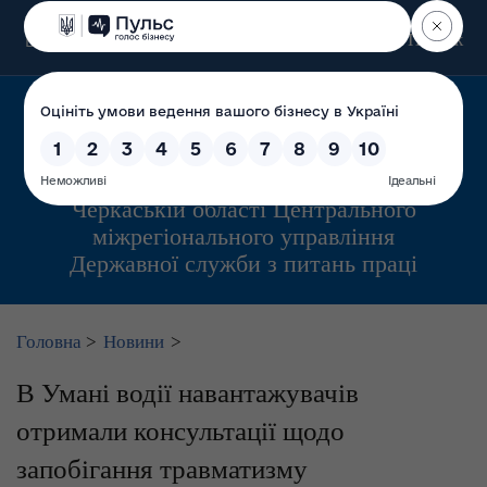
Пошук
Управління інспекційної діяльності у
Черкаській області Центрального
міжрегіонального управління
Державної служби з питань праці
Головна
>
Новини
>
В Умані водії навантажувачів
отримали консультації щодо
запобігання травматизму