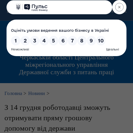
Пошук
Управління інспекційної діяльності у
Черкаській області Центрального
міжрегіонального управління
Державної служби з питань праці
Головна
>
Новини
>
З 14 грудня роботодавці зможуть
отримувати пряму грошову
допомогу від держави