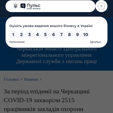
Пошук
Управління інспекційної діяльності у
Черкаській області Центрального
міжрегіонального управління
Державної служби з питань праці
Головна
>
Новини
>
За період епідемії на Черкащині
COVID-19 захворіли 2515
працівників закладів охорони