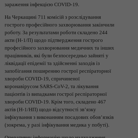
зараження інфекцією COVID-19.
На Черкащині 711 комісій з розслідування
гострого професійного захворювання закінчили
роботу. За результатами роботи складено 244
акти (Н-1/П) щодо підтвердження гострого
професійного захворювання медичних та інших
працівників, які були безпосередньо зайняті у
ліквідації епідемії та здійсненні заходів із
запобігання поширенню гострої респіраторної
хвороби COVID-19, спричиненої
коронавірусом SARS-CoV-2, та лікування
пацієнтів із випадками гострої респіраторної
хвороби COVID-19. Крім того, складено 467
актів (Н-1/НП) щодо відсутності зв’язку
інфікування з виконанням посадових обов’язків
(зокрема, у разі інфікування медика у побуті).
Оперативну інформацію щодо надходження