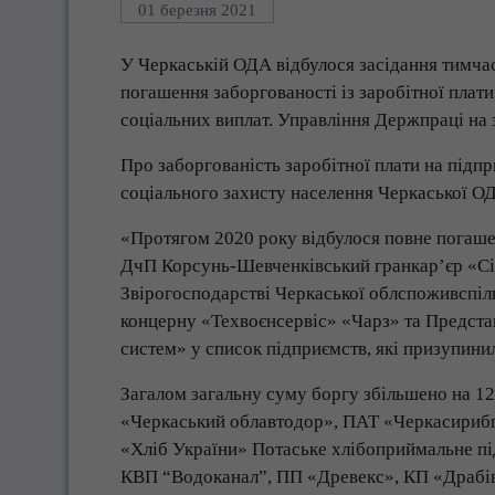
01 березня 2021
У Черкаській ОДА відбулося засідання тимчас
погашення заборгованості із заробітної плати
соціальних виплат. Управління Держпраці на 
Про заборгованість заробітної плати на підп
соціального захисту населення Черкаської О
«Протягом 2020 року відбулося повне погашен
ДчП Корсунь-Шевченківський гранкар’єр «Сів
Звірогосподарстві Черкаської облспоживспілки
концерну «Техвоєнсервіс» «Чарз» та Предст
систем» у список підприємств, які призупинил
Загалом загальну суму боргу збільшено на 12
«Черкаський облавтодор», ПАТ «Черкасирибг
«Хліб України» Потаське хлібоприймальне пі
КВП “Водоканал”, ПП «Древекс», КП «Драбі