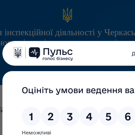
 інспекційної діяльності у Черкась
ого міжрегіонального управління
служби з питань праці
Інформація
Запитання/Відповіді
Громадянам
лати зарплати на кількох
і погасили повністю