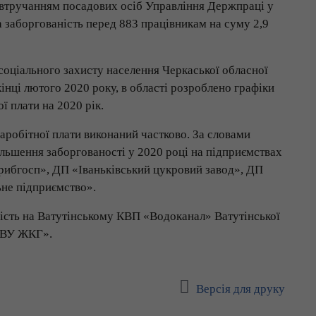
За втручанням посадових осіб Управління Держпраці у
 заборгованість перед 883 працівникам на суму 2,9
соціального захисту населення Черкаської обласної
кінці лютого 2020 року, в області розроблено графіки
ї плати на 2020 рік.
заробітної плати виконаний частково. За словами
льшення заборгованості у 2020 році на підприємствах
ибгосп», ДП «Іваньківський цукровий завод», ДП
не підприємство».
ість на Ватутінському КВП «Водоканал» Ватутінської
е ВУ ЖКГ».
Версія для друку