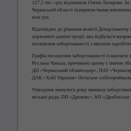
127,5 тис. грн, відзначила Олена Лазарєва. 
Черкаській області підприємствами виплачена
млн грн.
Відповідно до рішення колегії Департаменту 
державної адміністрації, яка відбулася напри
погашення заборгованості з виплати заробітно
Графік погашення заборгованості із виплати 
Руслана Чикала, причиною цьому є значне збі
ДП «Черкаський облавтодор», ПАТ «Черкасир
ДАК «Хліб України» Потаське хлібоприймаль
Упродовж минулого року виникла заборгован
міської ради, ПП «Древекс», КП «Драбівськ