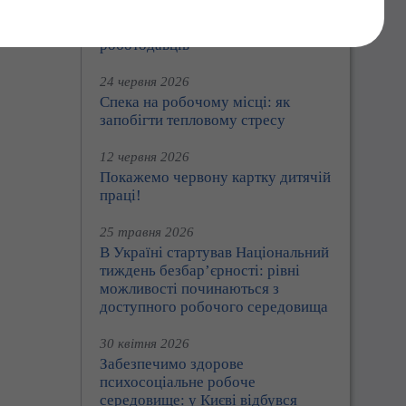
Праця360: Держпраці розширює
цифрові сервіси для працівників і
роботодавців
24 червня 2026
Спека на робочому місці: як
запобігти тепловому стресу
12 червня 2026
Покажемо червону картку дитячій
праці!
25 травня 2026
В Україні стартував Національний
тиждень безбар’єрності: рівні
можливості починаються з
доступного робочого середовища
30 квітня 2026
Забезпечимо здорове
психосоціальне робоче
середовище: у Києві відбувся