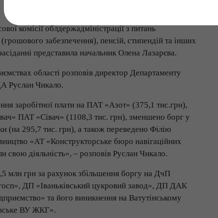
ової комісії облдержадміністрації з питань
 (грошового забезпечення), пенсій, стипендій та інших
засіданні представила начальник Олена Лазарєва.
риємствах області розповів директор Департаменту
ДА Руслан Чикало.
ня заробітної плати на ПАТ «Азот» (375,1 тис.грн),
ач» ПАТ «Сівач» (1108,3 тис. грн), зменшено борг у
 (на 295,7 тис. грн), а також переведено Філію
авництво «АТ «Конструкторське бюро навігаційних
и свою діяльність», – розповів Руслан Чикало.
,5 млн грн за рахунок збільшення боргу на ДчП
осп», ДП «Іваньківський цукровий завод», ДП ДАК
дприємство» та його виникнення на Ватутінському
вське ВУ ЖКГ».