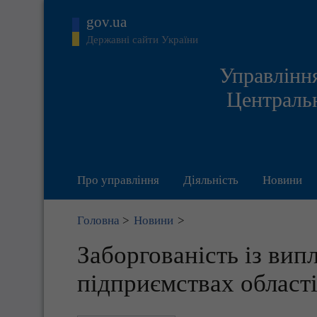
gov.ua
Державні сайти України
Управління
Центральн
Про управління
Діяльність
Новини
Головна
>
Новини
>
Заборгованість із вип
підприємствах област