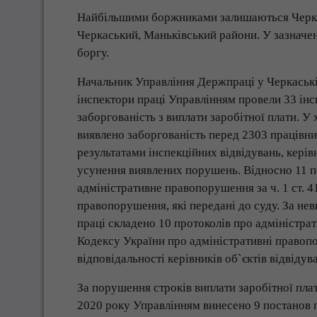
Найбільшими боржниками залишаються Черка
Черкаський, Маньківський райони. У зазначе
боргу.
Начальник Управління Держпраці у Черкаські
інспектори праці Управлінням провели 33 інс
заборгованість з виплати заробітної плати. У
виявлено заборгованість перед 2303 працівник
результатами інспекційних відвідувань, керів
усунення виявлених порушень. Відносно 11 п
адміністративне правопорушення за ч. 1 ст. 4
правопорушення, які передані до суду. За не
праці складено 10 протоколів про адміністра
Кодексу України про адміністративні правоп
відповідальності керівників об`єктів відвіду
За порушення строків виплати заробітної пла
2020 року Управлінням винесено 9 постанов 