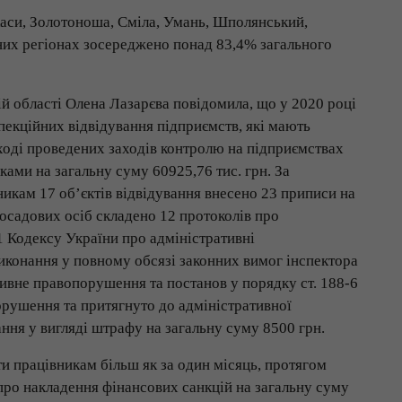
си, Золотоноша, Сміла, Умань, Шполянський,
них регіонах зосереджено понад 83,4% загального
й області Олена Лазарєва повідомила, що у 2020 році
пекційних відвідування підприємств, які мають
 ході проведених заходів контролю на підприємствах
ами на загальну суму 60925,76 тис. грн. За
никам 17 об’єктів відвідування внесено 23 приписи на
осадових осіб складено 12 протоколів про
1 Кодексу України про адміністративні
виконання у повному обсязі законних вимог інспектора
тивне правопорушення та постанов у порядку ст. 188-6
орушення та притягнуто до адміністративної
вання у вигляді штрафу на загальну суму 8500 грн.
ти працівникам більш як за один місяць, протягом
про накладення фінансових санкцій на загальну суму