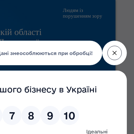
Людям із
порушенням зору
кій області
 Державної
Pratsia.in.ua
Контакти
Пошук
Головні новини
09 липня 2026