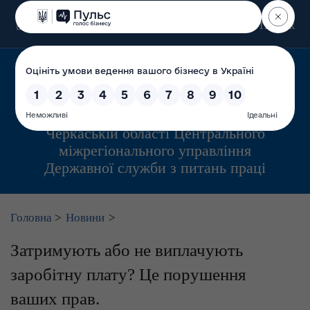
Пошук
Управління інспекційної діяльності у
Черкаській області Центрального
міжрегіонального управління
Державної служби з питань праці
Головна
>
Новини
>
Затримують або не виплачують
заробітну плату? Це порушення
ваших прав.