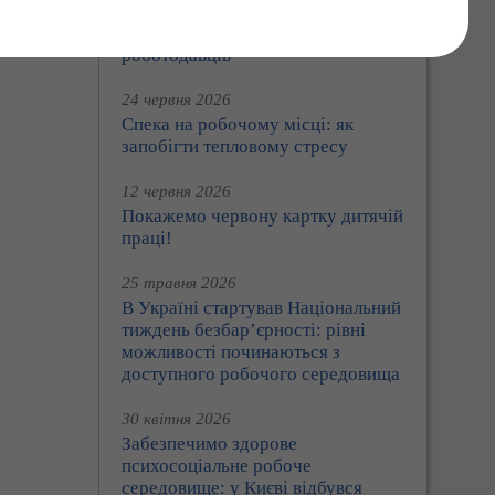
Праця360: Держпраці розширює
цифрові сервіси для працівників і
роботодавців
24 червня 2026
Спека на робочому місці: як
запобігти тепловому стресу
12 червня 2026
Покажемо червону картку дитячій
праці!
25 травня 2026
В Україні стартував Національний
тиждень безбар’єрності: рівні
можливості починаються з
доступного робочого середовища
30 квітня 2026
Забезпечимо здорове
психосоціальне робоче
середовище: у Києві відбувся