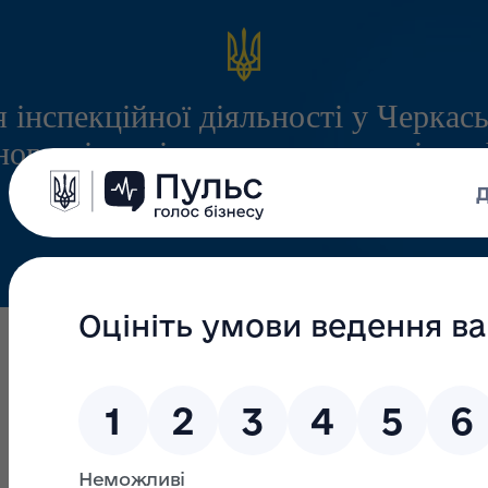
 інспекційної діяльності у Черкась
ого міжрегіонального управління
служби з питань праці
Інформація
Запитання/Відповіді
Громадянам