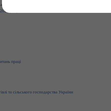
актів до
Покажчика нормативно-правових актів з
 2023 року
итань праці
івлі та сільського господарства України