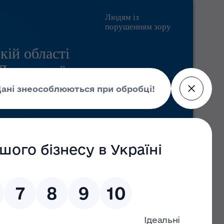
Людям із
порушенням зору
кій області
 Державної
Pratsia.in.ua
Контакти
Пошук
Головні новини
09 липня 2026