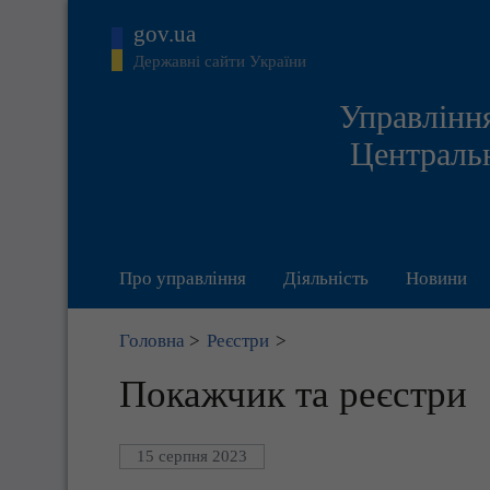
gov.ua
Державні сайти України
Управління
Центральн
Про управління
Діяльність
Новини
Головна
>
Реєстри
>
Покажчик та реєстри
15 серпня 2023