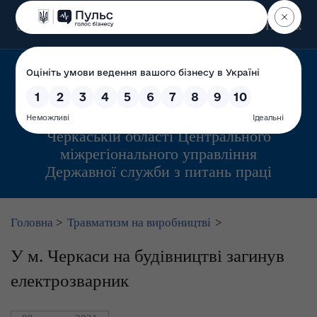
Пошук
Управління інспекційної діяльності у
Черкаській області Центрального
міжрегіонального управління
Державної служби з питань праці
Головна
>
Травматизм на виробництві
>
У м. Черкаси на будівництві загинув
електрозварник