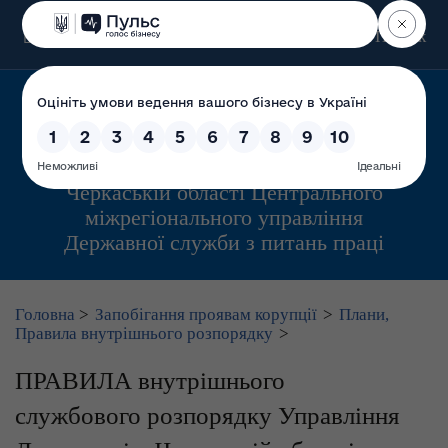
Пошук
Управління інспекційної діяльності у
Черкаській області Центрального
міжрегіонального управління
Державної служби з питань праці
Головна
>
Запобігання проявам корупції
>
Плани,
Правила внутрішнього розпорядку
>
ПРАВИЛА внутрішнього
службового розпорядку Управління