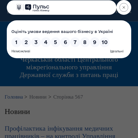
Пошук
Управління інспекційної діяльності у
Черкаській області Центрального
міжрегіонального управління
Державної служби з питань праці
Головна
>
Новини
>
Сторінка 567
Новини
Профілактика інфікування медичних
працівників – на контролі Управління