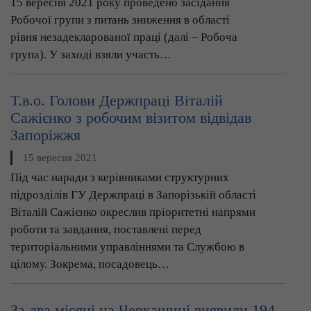
15 вересня 2021 року проведено засідання
Робочої групи з питань зниження в області
рівня незадекларованої праці (далі – Робоча
група). У заході взяли участь…
Т.в.о. Голови Держпраці Віталій
Сажієнко з робочим візитом відвідав
Запоріжжя
15 вересня 2021
Під час наради з керівниками структурних
підрозділів ГУ Держпраці в Запорізькій області
Віталій Сажієнко окреслив пріоритетні напрями
роботи та завдання, поставлені перед
територіальними управліннями та Службою в
цілому. Зокрема, посадовець…
За два місяці на Черкащині виявили 194