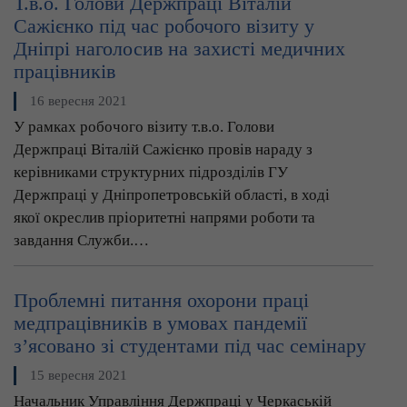
Т.в.о. Голови Держпраці Віталій
Сажієнко під час робочого візиту у
Дніпрі наголосив на захисті медичних
працівників
16 вересня 2021
У рамках робочого візиту т.в.о. Голови
Держпраці Віталій Сажієнко провів нараду з
керівниками структурних підрозділів ГУ
Держпраці у Дніпропетровській області, в ході
якої окреслив пріоритетні напрями роботи та
завдання Служби.…
Проблемні питання охорони праці
медпрацівників в умовах пандемії
з’ясовано зі студентами під час семінару
15 вересня 2021
Начальник Управління Держпраці у Черкаській