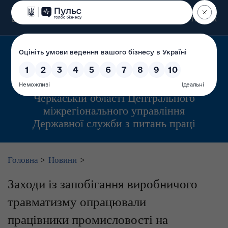
Пошук
Управління інспекційної діяльності у
Черкаській області Центрального
міжрегіонального управління
Державної служби з питань праці
Головна
>
Новини
>
Заходи із запобігання виробничого
травматизму опрацювали
працівники промисловості на