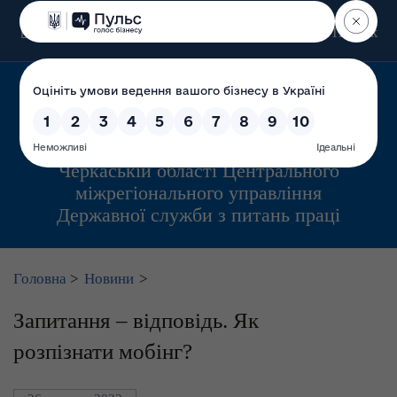
Пошук
Управління інспекційної діяльності у
Черкаській області Центрального
міжрегіонального управління
Державної служби з питань праці
Головна
>
Новини
>
Запитання – відповідь. Як
розпізнати мобінг?